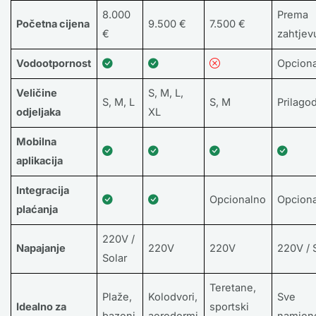
8.000
Prema
Početna cijena
9.500 €
7.500 €
€
zahtjev
Vodootpornost
Opcion
Veličine
S, M, L,
S, M, L
S, M
Prilagod
odjeljaka
XL
Mobilna
aplikacija
Integracija
Opcionalno
Opcion
plaćanja
220V /
Napajanje
220V
220V
220V / 
Solar
Teretane,
Plaže,
Kolodvori,
Sve
Idealno za
sportski
bazeni
aerodormi
namjen