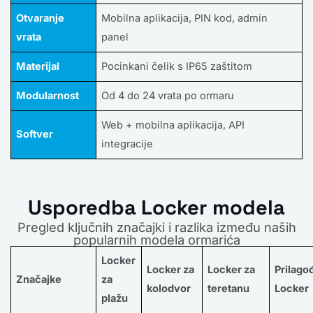
Otvaranje
Mobilna aplikacija, PIN kod, admin
vrata
panel
Materijal
Pocinkani čelik s IP65 zaštitom
Modularnost
Od 4 do 24 vrata po ormaru
Web + mobilna aplikacija, API
Softver
integracije
Usporedba Locker modela
Pregled ključnih značajki i razlika između naših
popularnih modela ormarića
Locker
Locker za
Locker za
Prilago
Značajke
za
kolodvor
teretanu
Locker
plažu