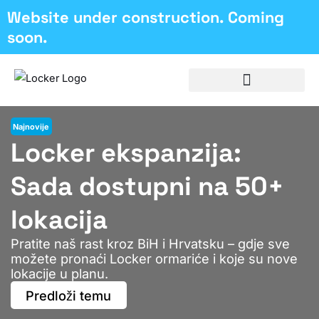
Skip
Website under construction. Coming
to
soon.
content
Poslovna Rješenja
Najnovije
Locker ekspanzija:
Sada dostupni na 50+
lokacija
Pratite naš rast kroz BiH i Hrvatsku – gdje sve
možete pronaći Locker ormariće i koje su nove
lokacije u planu.
Predloži temu