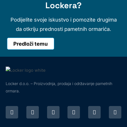
Lockera?
Podijelite svoje iskustvo i pomozite drugima
da otkriju prednosti pametnih ormarića.
Predloži temu
Locker d.o.o. – Proizvodnja, prodaja i održavanje pametnih
ormara.
F
I
Y
T
T
L
a
n
o
i
w
i
c
s
u
k
i
n
e
t
t
t
t
k
b
a
u
o
t
e